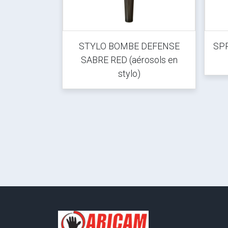
E
STYLO BOMBE DEFENSE
SP
LASHLIGHT
SABRE RED (aérosols en
stylo)