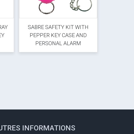
RAY
SABRE SAFETY KIT WITH
SABRE 
EY
PEPPER KEY CASE AND
AWAY P
PERSONAL ALARM
UTRES INFORMATIONS