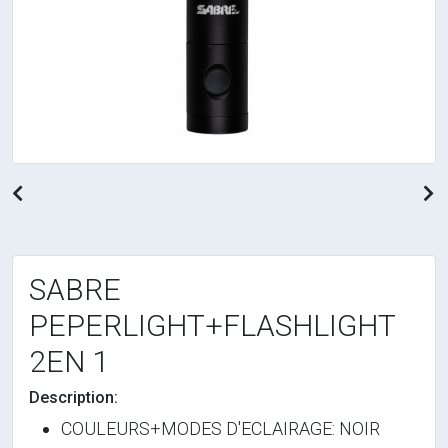
Previous
N
SABRE
PEPERLIGHT+FLASHLIGHT
2EN 1
Description:
COULEURS+MODES D'ECLAIRAGE: NOIR